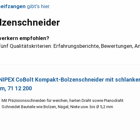
neifzangen
gibt’s hier.
lzenschneider
werkern empfohlen?
ünf Qualitätskriterien: Erfahrungsberichte, Bewertungen, A
NIPEX CoBolt Kompakt-Bolzenschneider mit schlank
m, 71 12 200
Mit Präzisionsschneiden für weichen, harten Draht sowie Pianodraht
Schneidet Bauteile wie Bolzen, Nägel, Niete usw. bis Ø 5,2 mm