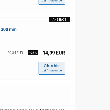
bei Amazon.de
ANGEBOT
| 300 mm
14,99 EUR
20,34 EUR
−26%
Gibt's hier
bei Amazon.de