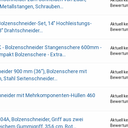
Bewertu
 Metallstangen, Schrauben...
Bolzenschneider-Set, 14" Hochleistungs-
Aktuell k
Bewertu
" Drahtschneider...
- Bolzenschneider Stangenschere 600mm -
Aktuell k
Bewertu
mpakt Bolzenschere - Extra...
eider 900 mm (36"), Bolzenschere mit
Aktuell k
Bewertu
 Stahl Seitenschneider...
neider mit Mehrkomponenten-Hüllen 460
Aktuell k
Bewertu
A, Bolzenschneider, Griff aus zwei
Aktuell k
Bewertu
eichem Gummigriff, 35,6 cm, Rot...