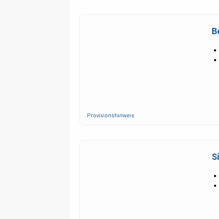
B
Provisionshinweis
S