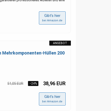
garantieren professionelles Arbeiten und eine
Gibt's hier
bei Amazon.de
ANGEBOT
en Mehrkomponenten-Hüllen 200
38,96 EUR
51,05 EUR
−24%
Gibt's hier
bei Amazon.de