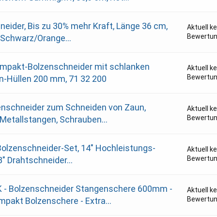
neider, Bis zu 30% mehr Kraft, Länge 36 cm,
Aktuell k
Bewertu
 Schwarz/Orange...
mpakt-Bolzenschneider mit schlanken
Aktuell k
Bewertu
-Hüllen 200 mm, 71 32 200
enschneider zum Schneiden von Zaun,
Aktuell k
Bewertu
 Metallstangen, Schrauben...
Bolzenschneider-Set, 14" Hochleistungs-
Aktuell k
Bewertu
" Drahtschneider...
- Bolzenschneider Stangenschere 600mm -
Aktuell k
Bewertu
mpakt Bolzenschere - Extra...