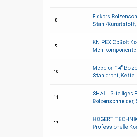
Fiskars Bolzensch
8
Stahl/Kunststoff,
KNIPEX CoBolt Ko
9
Mehrkomponenten
Meccion 14" Bolz
10
Stahldraht, Kette,
SHALL 3-teiliges 
11
Bolzenschneider, 8
HÖGERT TECHNIK 
12
Professionelle Ko