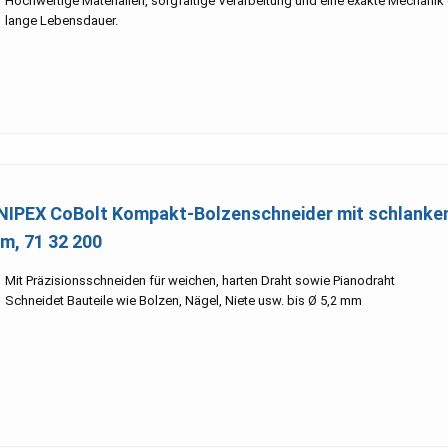
Hochwertige Materialien, sorgfältige Verarbeitung und eine exakte Mechanik 
lange Lebensdauer.
NIPEX CoBolt Kompakt-Bolzenschneider mit schlank
m, 71 32 200
Mit Präzisionsschneiden für weichen, harten Draht sowie Pianodraht
Schneidet Bauteile wie Bolzen, Nägel, Niete usw. bis Ø 5,2 mm