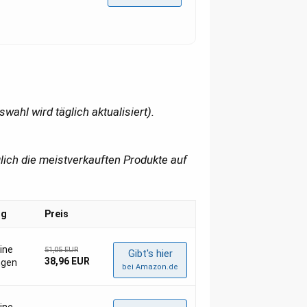
swahl wird täglich aktualisiert).
glich die meistverkauften Produkte auf
ng
Preis
eine
51,05 EUR
Gibt's hier
38,96 EUR
ngen
bei Amazon.de
eine