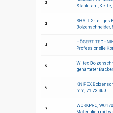
2
Stahldraht, Kette,
SHALL 3-teiliges 
3
Bolzenschneider, 8
HÖGERT TECHNIK 
4
Professionelle Ko
Wiltec Bolzenschn
5
gehärteter Backen,
KNIPEX Bolzensch
6
mm, 71 72 460
WORKPRO, W017004
7
Materialien mit w