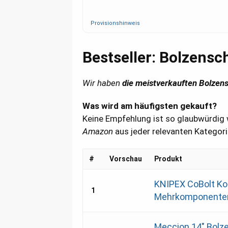
Provisionshinweis
Bestseller: Bolzensc
Wir haben
die meistverkauften Bolzen
Was wird am häufigsten gekauft?
Keine Empfehlung ist so glaubwürdig w
Amazon
aus jeder relevanten Kategorie
#
Vorschau
Produkt
KNIPEX CoBolt Ko
1
Mehrkomponenten
Meccion 14" Bolz